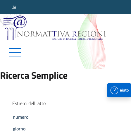
ITA
Normattiva Regioni - Motor
Ricerca Semplice
aiuto
Estremi dell' atto
numero
giorno