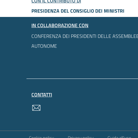
CON IL CONTRIBUTO DI
PRESIDENZA DEL CONSIGLIO DEI MINISTRI
IN COLLABORAZIONE CON
CONFERENZA DEI PRESIDENTI DELLE ASSEMBLEE
AUTONOME
CONTATTI
contatti
Sezione Link Utili
Cookie policy
Privacy policy
Guida all'uso