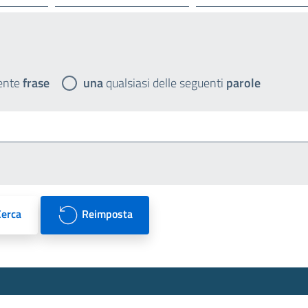
ente
frase
una
qualsiasi delle seguenti
parole
Cerca
Reimposta