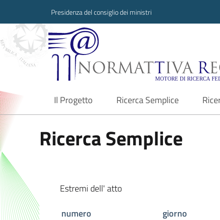
Presidenza del consiglio dei ministri
Normattiva Region
Il Progetto
Ricerca Semplice
Rice
current
Ricerca Semplice
Estremi dell' atto
numero
giorno