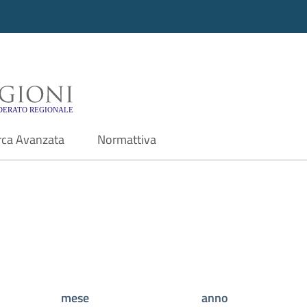
i - Motore di ricerca f
rca Avanzata
Normattiva
mese
anno