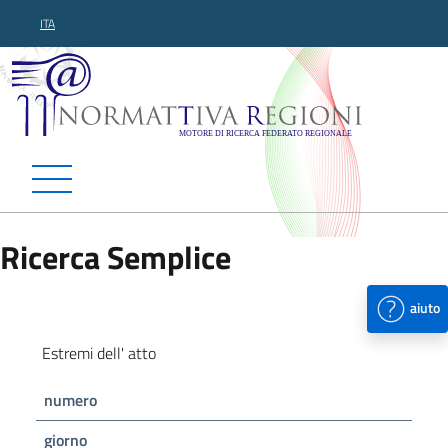
ITA
Normattiva Regioni - Motor
Ricerca Semplice
aiuto
Estremi dell' atto
numero
giorno