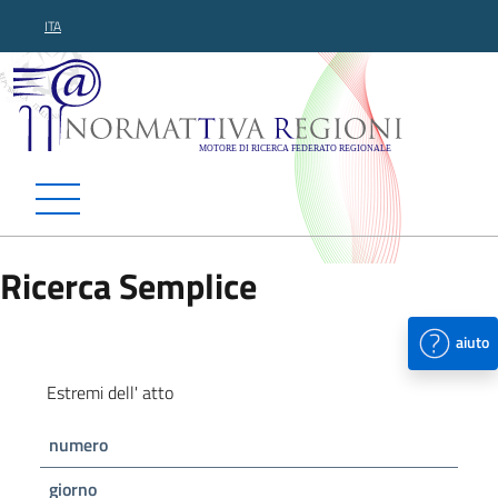
ITA
Normattiva Regioni - Motor
Ricerca Semplice
aiuto
Estremi dell' atto
numero
giorno