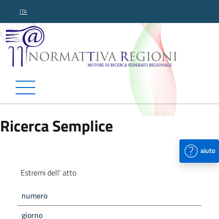
ITA
Normattiva Regioni - Motor
Ricerca Semplice
aiuto
Estremi dell' atto
numero
giorno