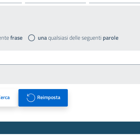
ente
frase
una
qualsiasi delle seguenti
parole
Cerca
Reimposta