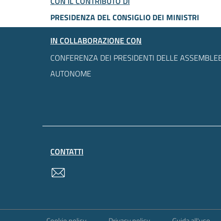
CON IL CONTRIBUTO DI
PRESIDENZA DEL CONSIGLIO DEI MINISTRI
IN COLLABORAZIONE CON
CONFERENZA DEI PRESIDENTI DELLE ASSEMBLEE
AUTONOME
CONTATTI
contatti
Sezione Link Utili
Cookie policy
Privacy policy
Guida all'uso