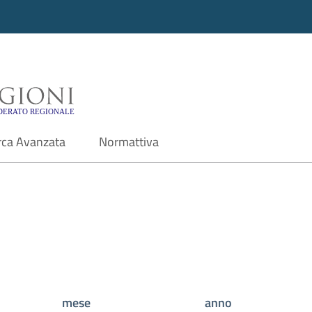
i - Motore di ricerca f
rca Avanzata
Normattiva
mese
anno