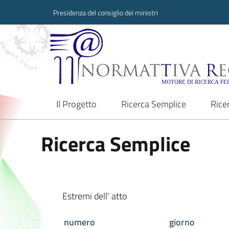
Presidenza del consiglio dei ministri
Normattiva Region
Il Progetto
Ricerca Semplice
Rice
current
Ricerca Semplice
Estremi dell' atto
numero
giorno