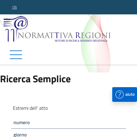
ITA
Normattiva Regioni - Motor
Ricerca Semplice
aiuto
Estremi dell' atto
numero
giorno