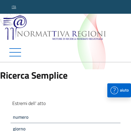
ITA
Normattiva Regioni - Motor
Ricerca Semplice
aiuto
Estremi dell' atto
numero
giorno