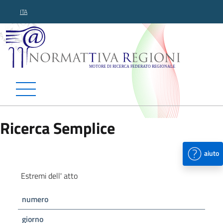
ITA
Normattiva Regioni - Motor
Ricerca Semplice
aiuto
Estremi dell' atto
numero
giorno