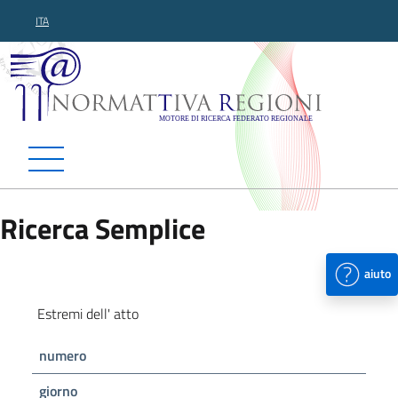
ITA
Normattiva Regioni - Motor
Ricerca Semplice
aiuto
Estremi dell' atto
numero
giorno