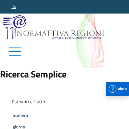
ITA
Normattiva Regioni - Motor
Ricerca Semplice
aiuto
Estremi dell' atto
numero
giorno