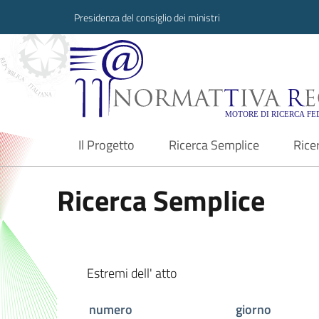
Presidenza del consiglio dei ministri
Normattiva Region
Il Progetto
Ricerca Semplice
Rice
current
Ricerca Semplice
Estremi dell' atto
numero
giorno