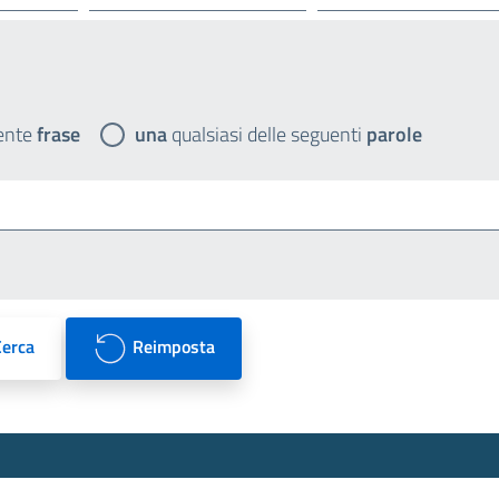
ente
frase
una
qualsiasi delle seguenti
parole
Cerca
Reimposta