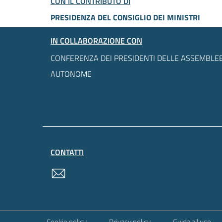
CON IL CONTRIBUTO DI
PRESIDENZA DEL CONSIGLIO DEI MINISTRI
IN COLLABORAZIONE CON
CONFERENZA DEI PRESIDENTI DELLE ASSEMBLEE
AUTONOME
CONTATTI
contatti
Sezione Link Utili
Cookie policy
Privacy policy
Guida all'uso