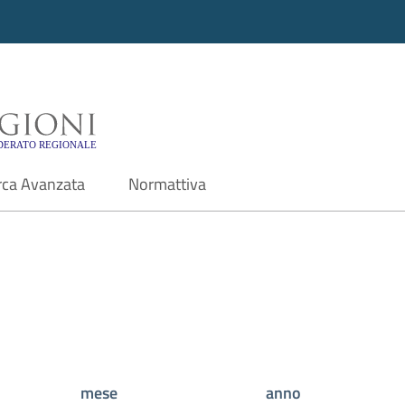
i - Motore di ricerca f
rca Avanzata
Normattiva
mese
anno