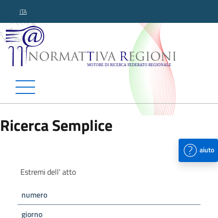
ITA
Normattiva Regioni - Motor
Ricerca Semplice
aiuto
Estremi dell' atto
numero
giorno