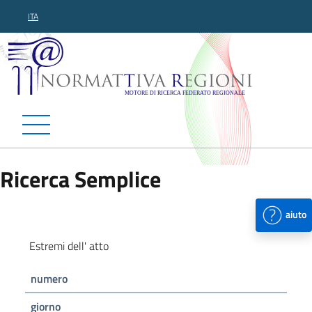
ITA
Normattiva Regioni - Motor
Ricerca Semplice
aiuto
Estremi dell' atto
numero
giorno