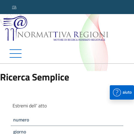
ITA
Normattiva Regioni - Motor
Ricerca Semplice
aiuto
Estremi dell' atto
numero
giorno