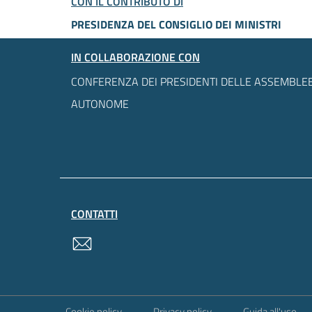
CON IL CONTRIBUTO DI
PRESIDENZA DEL CONSIGLIO DEI MINISTRI
IN COLLABORAZIONE CON
CONFERENZA DEI PRESIDENTI DELLE ASSEMBLEE
AUTONOME
CONTATTI
contatti
Sezione Link Utili
Cookie policy
Privacy policy
Guida all'uso