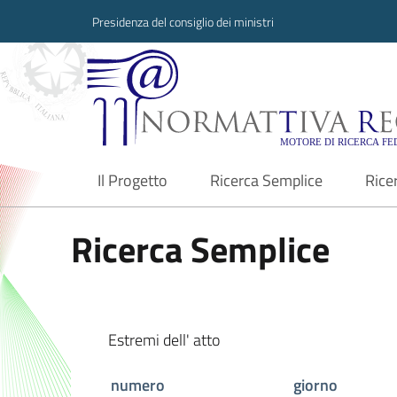
Presidenza del consiglio dei ministri
Normattiva Region
Il Progetto
Ricerca Semplice
Rice
current
Ricerca Semplice
Estremi dell' atto
numero
giorno