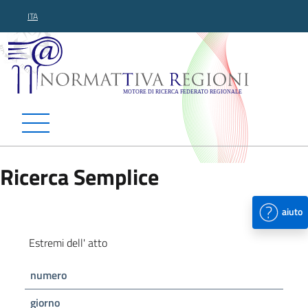
ITA
Normattiva Regioni - Motor
Ricerca Semplice
aiuto
Estremi dell' atto
numero
giorno