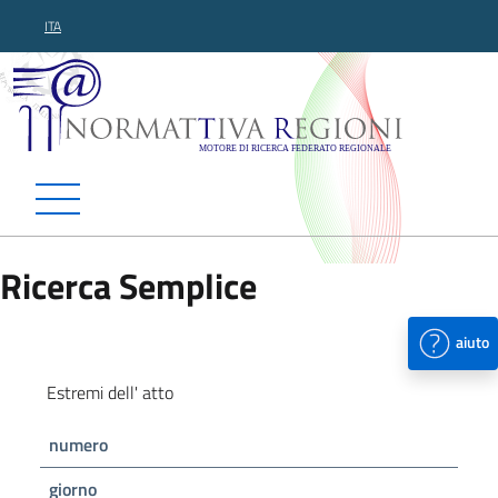
ITA
Normattiva Regioni - Motor
Ricerca Semplice
aiuto
Estremi dell' atto
numero
giorno