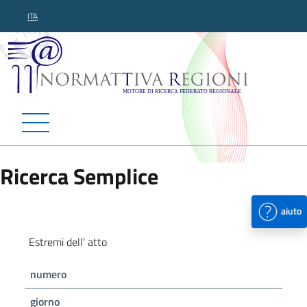
ITA
Normattiva Regioni - Motor
Ricerca Semplice
aiuto
Estremi dell' atto
numero
giorno