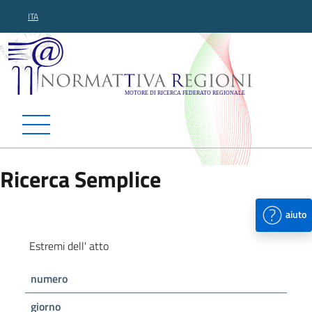
ITA
Normattiva Regioni - Motor
Ricerca Semplice
aiuto
Estremi dell' atto
numero
giorno