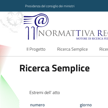
Presidenza del consiglio dei ministri
Normattiva Region
Il Progetto
Ricerca Semplice
Rice
current
Ricerca Semplice
Estremi dell' atto
numero
giorno