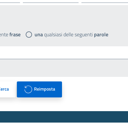
ente
frase
una
qualsiasi delle seguenti
parole
Cerca
Reimposta