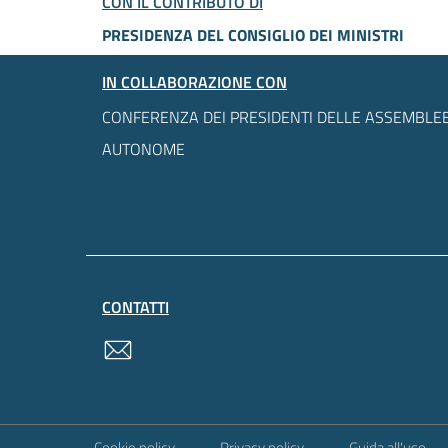
CON IL CONTRIBUTO DI
PRESIDENZA DEL CONSIGLIO DEI MINISTRI
IN COLLABORAZIONE CON
CONFERENZA DEI PRESIDENTI DELLE ASSEMBLEE
AUTONOME
CONTATTI
contatti
Sezione Link Utili
Cookie policy
Privacy policy
Guida all'uso