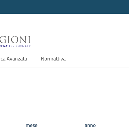
i - Motore di ricerca f
rca Avanzata
Normattiva
mese
anno