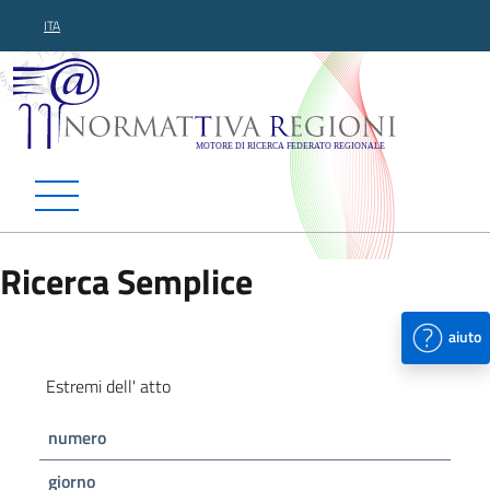
ITA
Normattiva Regioni - Motor
Ricerca Semplice
aiuto
Estremi dell' atto
numero
giorno