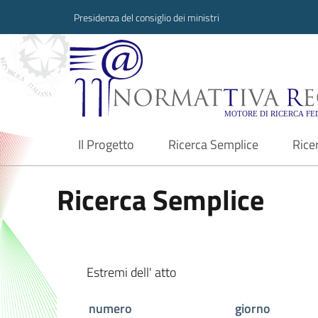
Presidenza del consiglio dei ministri
Normattiva Region
Il Progetto
Ricerca Semplice
Rice
current
Ricerca Semplice
Estremi dell' atto
numero
giorno