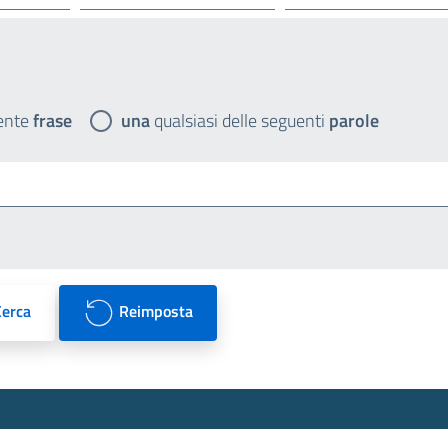
ente
frase
una
qualsiasi delle seguenti
parole
Cerca
Reimposta