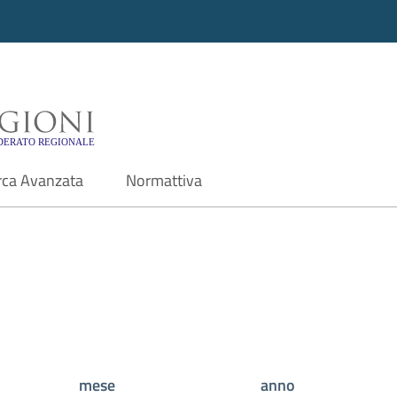
i - Motore di ricerca f
rca Avanzata
Normattiva
mese
anno