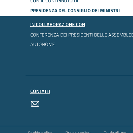
CON IL CONTRIBUTO DI
PRESIDENZA DEL CONSIGLIO DEI MINISTRI
IN COLLABORAZIONE CON
CONFERENZA DEI PRESIDENTI DELLE ASSEMBLEE
AUTONOME
CONTATTI
contatti
Sezione Link Utili
Cookie policy
Privacy policy
Guida all'uso