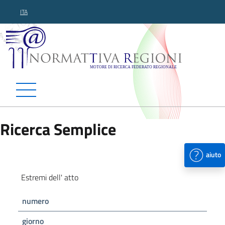
ITA
Normattiva Regioni - Motor
Ricerca Semplice
aiuto
Estremi dell' atto
numero
giorno