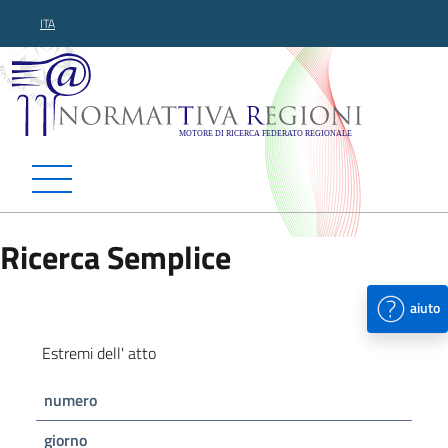
ITA
Normattiva Regioni - Motor
Ricerca Semplice
aiuto
Estremi dell' atto
numero
giorno