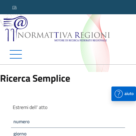
ITA
Normattiva Regioni - Motor
Ricerca Semplice
aiuto
Estremi dell' atto
numero
giorno