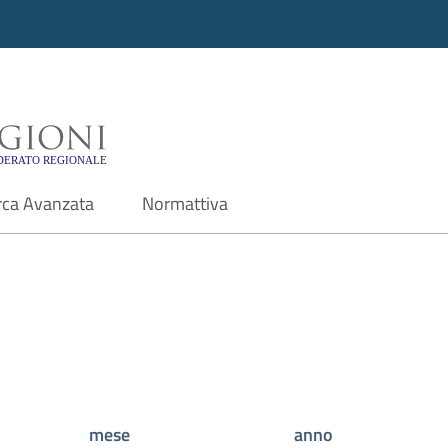
i - Motore di ricerca f
rca Avanzata
Normattiva
mese
anno