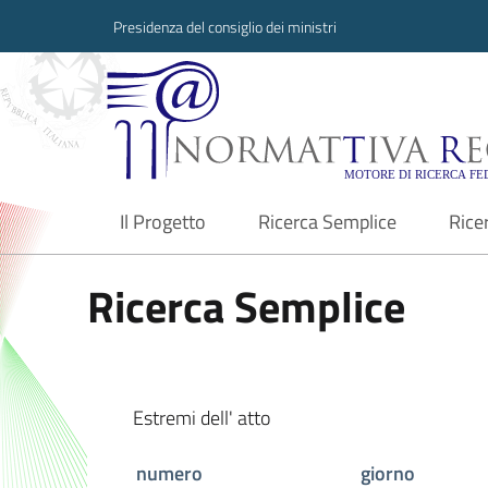
Presidenza del consiglio dei ministri
Normattiva Region
Il Progetto
Ricerca Semplice
Rice
current
Ricerca Semplice
Estremi dell' atto
numero
giorno