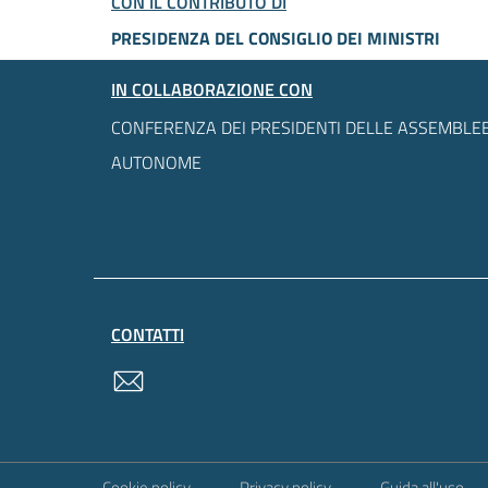
CON IL CONTRIBUTO DI
PRESIDENZA DEL CONSIGLIO DEI MINISTRI
IN COLLABORAZIONE CON
CONFERENZA DEI PRESIDENTI DELLE ASSEMBLEE
AUTONOME
CONTATTI
contatti
Sezione Link Utili
Cookie policy
Privacy policy
Guida all'uso