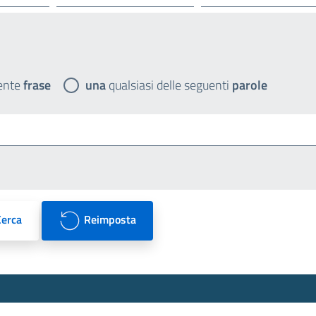
ente
frase
una
qualsiasi delle seguenti
parole
Cerca
Reimposta