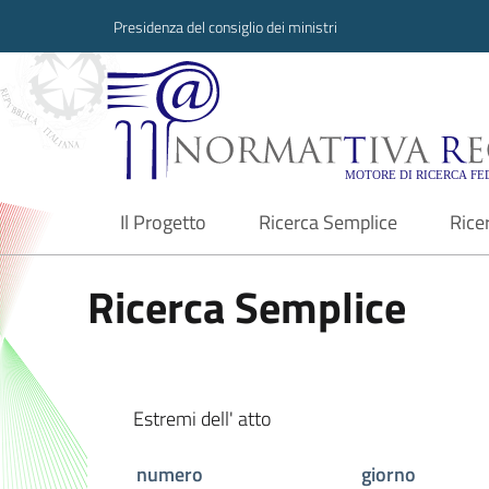
Presidenza del consiglio dei ministri
Normattiva Region
Il Progetto
Ricerca Semplice
Rice
current
Ricerca Semplice
Estremi dell' atto
numero
giorno