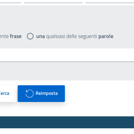
ente
frase
una
qualsiasi delle seguenti
parole
Cerca
Reimposta