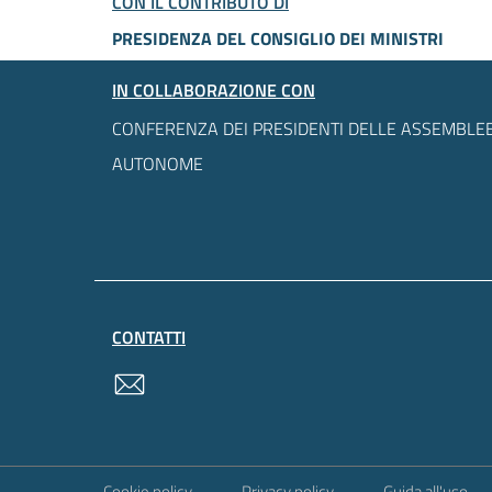
CON IL CONTRIBUTO DI
PRESIDENZA DEL CONSIGLIO DEI MINISTRI
IN COLLABORAZIONE CON
CONFERENZA DEI PRESIDENTI DELLE ASSEMBLEE
AUTONOME
CONTATTI
contatti
Sezione Link Utili
Cookie policy
Privacy policy
Guida all'uso