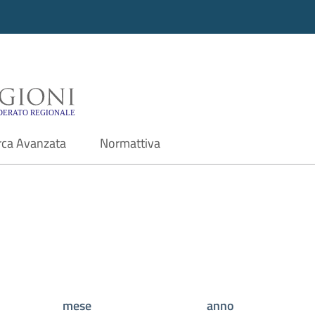
i - Motore di ricerca f
rca Avanzata
Normattiva
mese
anno