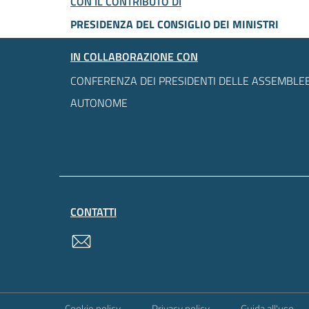
CON IL CONTRIBUTO DI
PRESIDENZA DEL CONSIGLIO DEI MINISTRI
IN COLLABORAZIONE CON
CONFERENZA DEI PRESIDENTI DELLE ASSEMBLEE
AUTONOME
CONTATTI
contatti
Sezione Link Utili
Cookie policy
Privacy policy
Guida all'uso