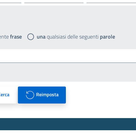
ente
frase
una
qualsiasi delle seguenti
parole
Cerca
Reimposta