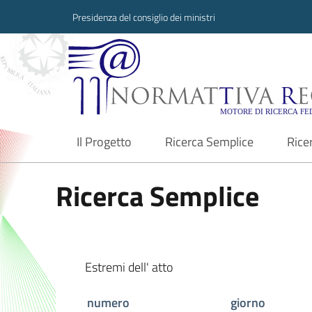
Presidenza del consiglio dei ministri
Normattiva Region
Il Progetto
Ricerca Semplice
Rice
current
Ricerca Semplice
Estremi dell' atto
numero
giorno