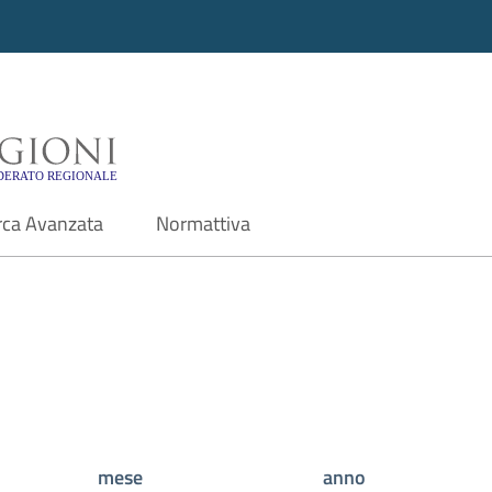
i - Motore di ricerca f
rca Avanzata
Normattiva
mese
anno