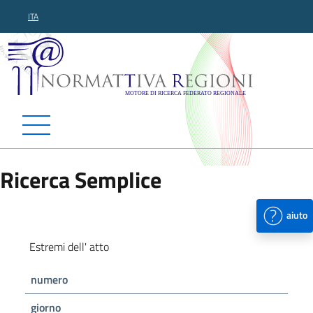
ITA
Normattiva Regioni - Motor
Ricerca Semplice
aiuto
Estremi dell' atto
numero
giorno