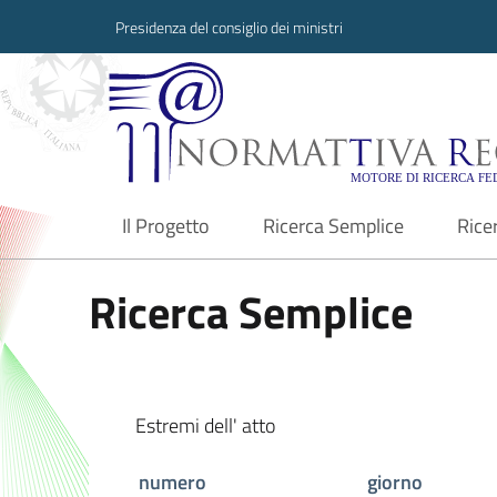
Presidenza del consiglio dei ministri
Normattiva Region
Il Progetto
Ricerca Semplice
Rice
current
Ricerca Semplice
Estremi dell' atto
numero
giorno