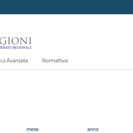
i - Motore di ricerca f
rca Avanzata
Normattiva
mese
anno