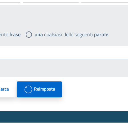
ente
frase
una
qualsiasi delle seguenti
parole
Cerca
Reimposta