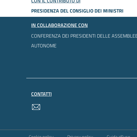
CON IL CONTRIBUTO DI
PRESIDENZA DEL CONSIGLIO DEI MINISTRI
IN COLLABORAZIONE CON
CONFERENZA DEI PRESIDENTI DELLE ASSEMBLEE
AUTONOME
CONTATTI
contatti
Sezione Link Utili
Cookie policy
Privacy policy
Guida all'uso