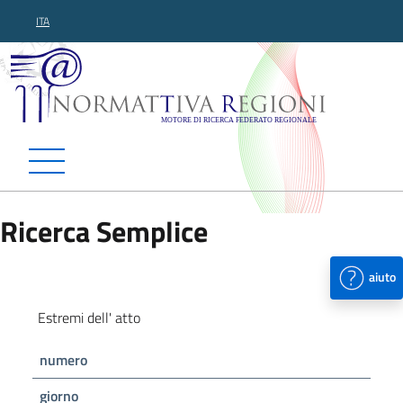
ITA
Normattiva Regioni - Motor
Ricerca Semplice
aiuto
Estremi dell' atto
numero
giorno