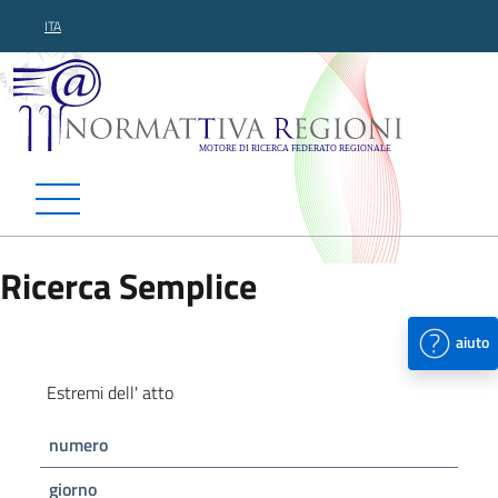
ITA
Normattiva Regioni - Motor
Ricerca Semplice
aiuto
Estremi dell' atto
numero
giorno