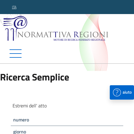
ITA
Normattiva Regioni - Motor
Ricerca Semplice
aiuto
Estremi dell' atto
numero
giorno