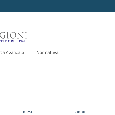
i - Motore di ricerca f
rca Avanzata
Normattiva
mese
anno