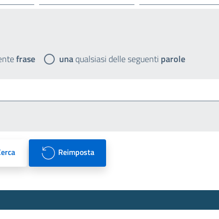
ente
frase
una
qualsiasi delle seguenti
parole
Cerca
Reimposta