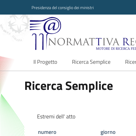
Presidenza del consiglio dei ministri
Normattiva Region
Il Progetto
Ricerca Semplice
Rice
current
Ricerca Semplice
Estremi dell' atto
numero
giorno