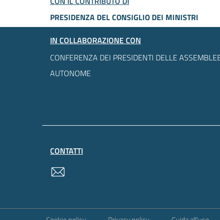
CON IL CONTRIBUTO DI
PRESIDENZA DEL CONSIGLIO DEI MINISTRI
IN COLLABORAZIONE CON
CONFERENZA DEI PRESIDENTI DELLE ASSEMBLEE
AUTONOME
CONTATTI
contatti
Sezione Link Utili
Cookie policy
Privacy policy
Guida all'uso