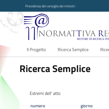
Presidenza del consiglio dei ministri
Normattiva Region
Il Progetto
Ricerca Semplice
Rice
current
Ricerca Semplice
Estremi dell' atto
numero
giorno