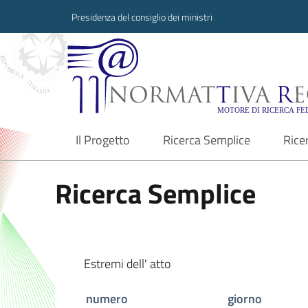
Presidenza del consiglio dei ministri
Normattiva Region
Il Progetto
Ricerca Semplice
Rice
current
Ricerca Semplice
Estremi dell' atto
numero
giorno