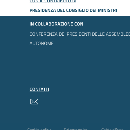
CON IL CONTRIBUTO DI
PRESIDENZA DEL CONSIGLIO DEI MINISTRI
IN COLLABORAZIONE CON
CONFERENZA DEI PRESIDENTI DELLE ASSEMBLEE
AUTONOME
CONTATTI
contatti
Sezione Link Utili
Cookie policy
Privacy policy
Guida all'uso