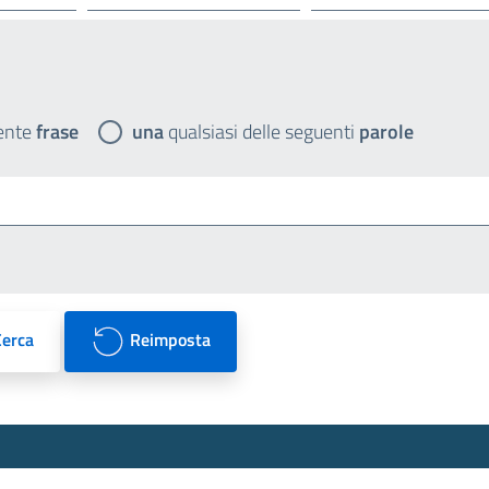
ente
frase
una
qualsiasi delle seguenti
parole
Cerca
Reimposta