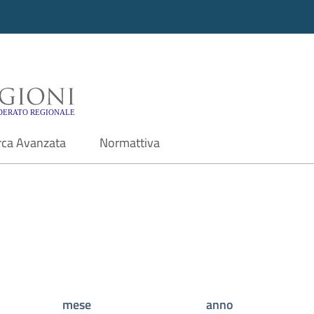
i - Motore di ricerca f
rca Avanzata
Normattiva
mese
anno