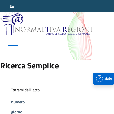
ITA
Normattiva Regioni - Motor
Ricerca Semplice
aiuto
Estremi dell' atto
numero
giorno