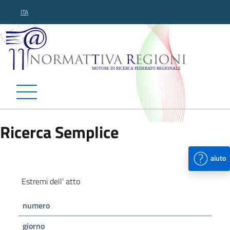
ITA
Normattiva Regioni - Motor
Ricerca Semplice
aiuto
Estremi dell' atto
numero
giorno