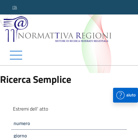
ITA
Normattiva Regioni - Motor
Ricerca Semplice
aiuto
Estremi dell' atto
numero
giorno