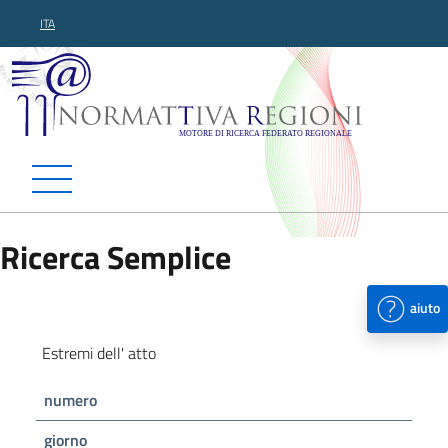
ITA
Normattiva Regioni - Motor
Ricerca Semplice
aiuto
Estremi dell' atto
numero
giorno