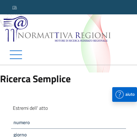
ITA
Normattiva Regioni - Motor
Ricerca Semplice
aiuto
Estremi dell' atto
numero
giorno