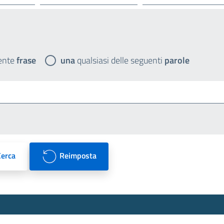
ente
frase
una
qualsiasi delle seguenti
parole
Cerca
Reimposta