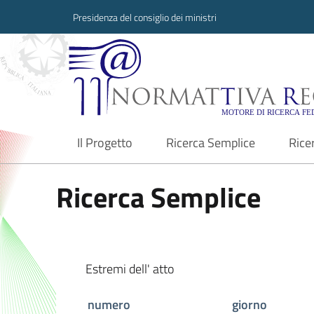
Presidenza del consiglio dei ministri
Normattiva Region
Il Progetto
Ricerca Semplice
Rice
current
Ricerca Semplice
Estremi dell' atto
numero
giorno