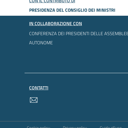
CON IL CONTRIBUTO DI
PRESIDENZA DEL CONSIGLIO DEI MINISTRI
IN COLLABORAZIONE CON
CONFERENZA DEI PRESIDENTI DELLE ASSEMBLEE
AUTONOME
CONTATTI
contatti
Sezione Link Utili
Cookie policy
Privacy policy
Guida all'uso