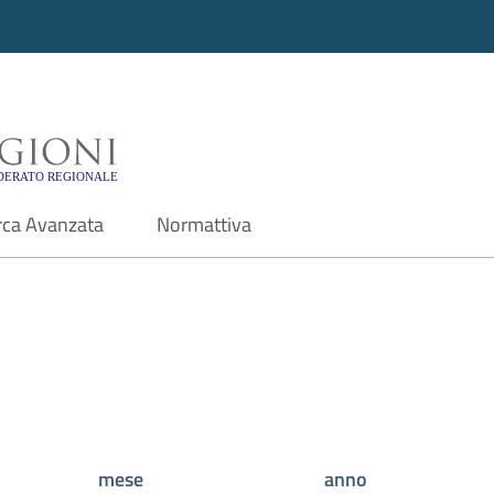
i - Motore di ricerca f
rca Avanzata
Normattiva
mese
anno