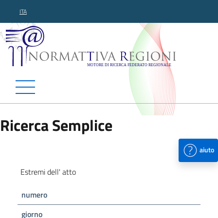
ITA
Normattiva Regioni - Motor
Ricerca Semplice
aiuto
Estremi dell' atto
numero
giorno