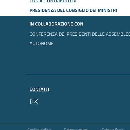
CON IL CONTRIBUTO DI
PRESIDENZA DEL CONSIGLIO DEI MINISTRI
IN COLLABORAZIONE CON
CONFERENZA DEI PRESIDENTI DELLE ASSEMBLEE
AUTONOME
CONTATTI
contatti
Sezione Link Utili
Cookie policy
Privacy policy
Guida all'uso