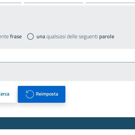
ente
frase
una
qualsiasi delle seguenti
parole
Cerca
Reimposta