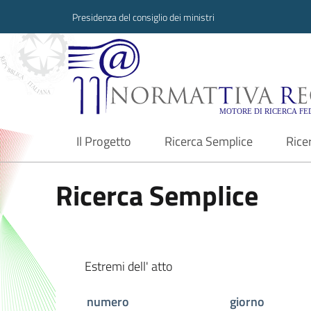
Presidenza del consiglio dei ministri
Normattiva Region
Il Progetto
Ricerca Semplice
Rice
current
Ricerca Semplice
Estremi dell' atto
numero
giorno