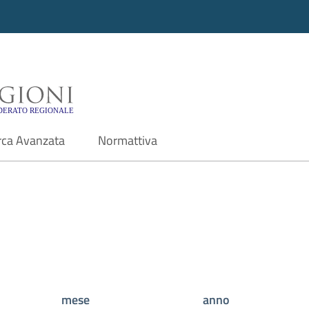
i - Motore di ricerca f
rca Avanzata
Normattiva
mese
anno