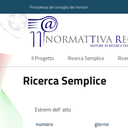
Presidenza del consiglio dei ministri
Normattiva Region
Il Progetto
Ricerca Semplice
Rice
current
Ricerca Semplice
Estremi dell' atto
numero
giorno