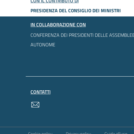
CON IL CONTRIBUTO DI
PRESIDENZA DEL CONSIGLIO DEI MINISTRI
IN COLLABORAZIONE CON
CONFERENZA DEI PRESIDENTI DELLE ASSEMBLEE
AUTONOME
CONTATTI
contatti
Sezione Link Utili
Cookie policy
Privacy policy
Guida all'uso