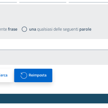
ente
frase
una
qualsiasi delle seguenti
parole
Cerca
Reimposta