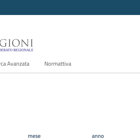
i - Motore di ricerca f
rca Avanzata
Normattiva
mese
anno