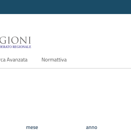
i - Motore di ricerca f
rca Avanzata
Normattiva
mese
anno