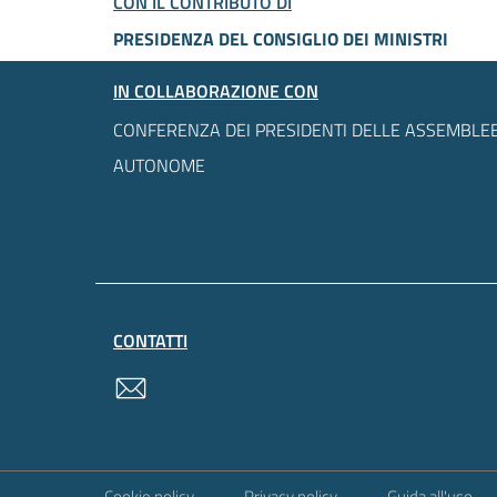
CON IL CONTRIBUTO DI
PRESIDENZA DEL CONSIGLIO DEI MINISTRI
IN COLLABORAZIONE CON
CONFERENZA DEI PRESIDENTI DELLE ASSEMBLEE
AUTONOME
CONTATTI
contatti
Sezione Link Utili
Cookie policy
Privacy policy
Guida all'uso