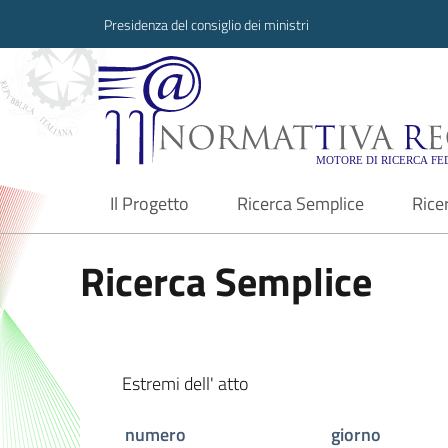
Presidenza del consiglio dei ministri
Normattiva Region
Il Progetto
Ricerca Semplice
Rice
current
Ricerca Semplice
Estremi dell' atto
numero
giorno