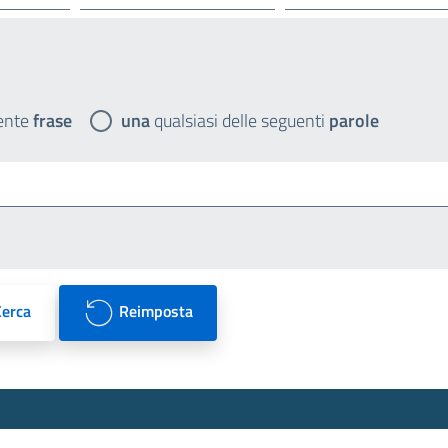
ente
frase
una
qualsiasi delle seguenti
parole
Cerca
Reimposta