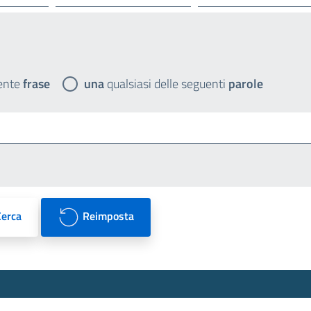
ente
frase
una
qualsiasi delle seguenti
parole
Cerca
Reimposta