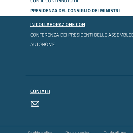
CON IL CONTRIBUTO DI
PRESIDENZA DEL CONSIGLIO DEI MINISTRI
IN COLLABORAZIONE CON
CONFERENZA DEI PRESIDENTI DELLE ASSEMBLEE
AUTONOME
CONTATTI
contatti
Sezione Link Utili
Cookie policy
Privacy policy
Guida all'uso