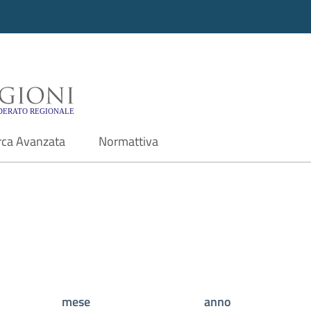
i - Motore di ricerca f
rca Avanzata
Normattiva
mese
anno