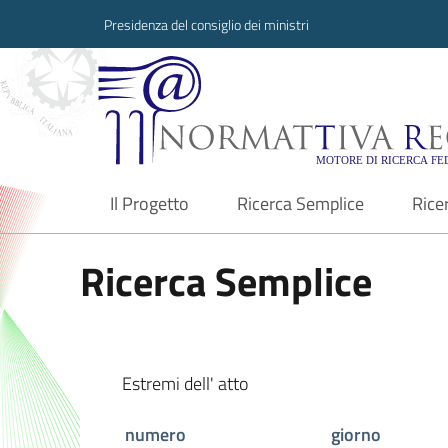
Presidenza del consiglio dei ministri
Normattiva Region
Il Progetto
Ricerca Semplice
Rice
current
Ricerca Semplice
Estremi dell' atto
numero
giorno