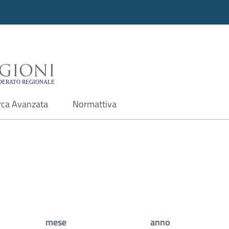
i - Motore di ricerca f
rca Avanzata
Normattiva
mese
anno