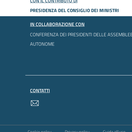
CON IL CONTRIBUTO DI
PRESIDENZA DEL CONSIGLIO DEI MINISTRI
IN COLLABORAZIONE CON
CONFERENZA DEI PRESIDENTI DELLE ASSEMBLEE
AUTONOME
CONTATTI
contatti
Sezione Link Utili
Cookie policy
Privacy policy
Guida all'uso