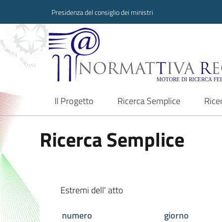
Presidenza del consiglio dei ministri
Normattiva Region
Il Progetto
Ricerca Semplice
Rice
current
Ricerca Semplice
Estremi dell' atto
numero
giorno