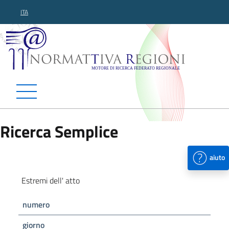
ITA
Normattiva Regioni - Motor
Ricerca Semplice
aiuto
Estremi dell' atto
numero
giorno